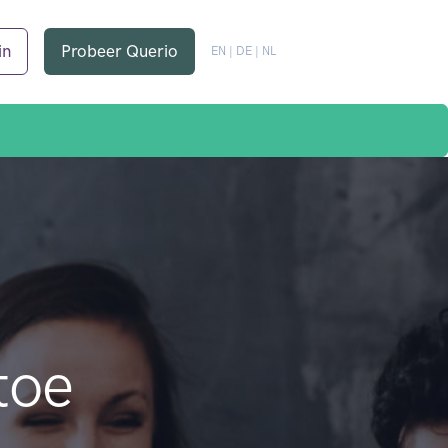
in
Probeer Querio
EN
|
DE
|
NL
toe