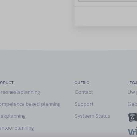
RODUCT
QUERIO
LEG
ersoneelsplanning
Contact
Uw 
ompetence based planning
Support
Geb
aakplanning
Systeem Status
antoorplanning