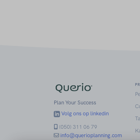
P
P
Plan Your Success
C
Volg ons op linkedin
T
(050) 311 06 79
K
info@querioplanning.com