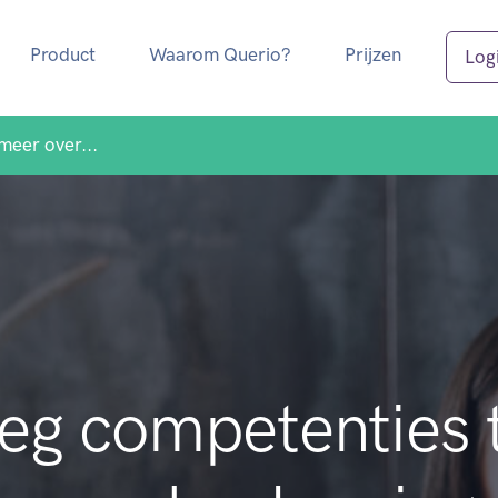
Product
Waarom Querio?
Prijzen
Log
meer over...
eg competenties 