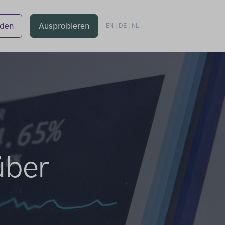
den
Ausprobieren
EN
|
DE
|
NL
über